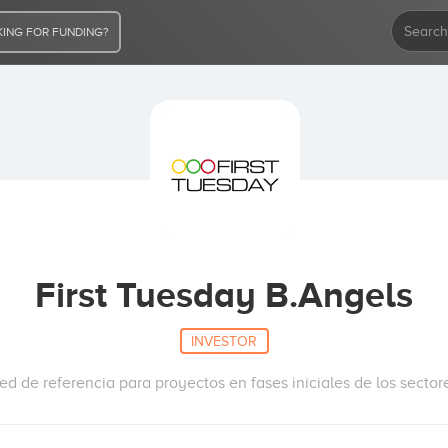
ING FOR FUNDING?
First Tuesday B.Angels
INVESTOR
d de referencia para proyectos en fases iniciales de los secto