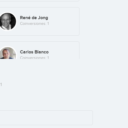
René de Jong
Coinversiones: 1
Carlos Blanco
Coinversiones: 1
1
Elena Gómez del Pozuelo
Coinversiones: 1