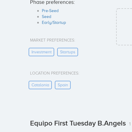
Phase preferences:
Pre-Seed
Seed
Early/Startup
MARKET PREFERENCES:
Investment
Startups
LOCATION PREFERENCES:
Catalonia
Spain
Equipo First Tuesday B.Angels
1