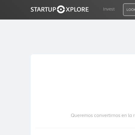
Invest
LOOK
LOOKING FOR FUNDING?
REGISTER
ACCESS
Home
Invest
Queremos convertirnos en la re