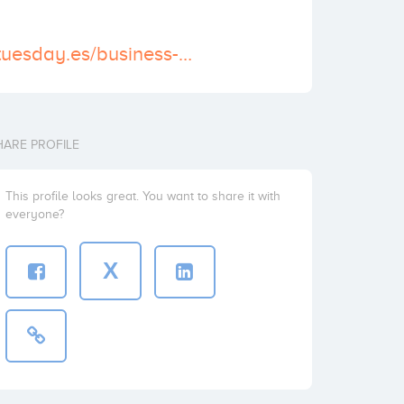
http://www.firsttuesday.es/business-angels/
HARE PROFILE
This profile looks great. You want to share it with
everyone?
X