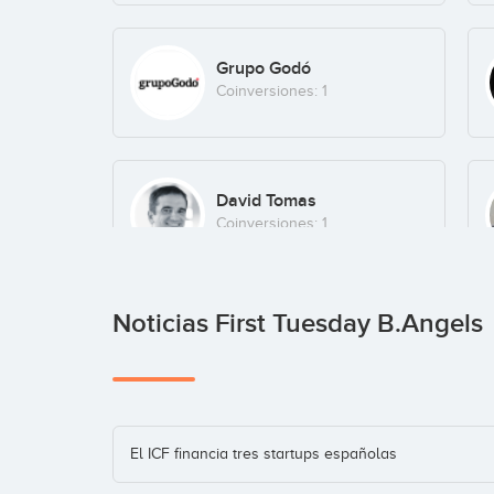
Grupo Godó
Coinversiones: 1
David Tomas
Coinversiones: 1
Noticias First Tuesday B.Angels
Axel Serena
Coinversiones: 1
El ICF financia tres startups españolas
Chris Bouwer
Coinversiones: 1