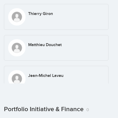
Thierry Giron
Matthieu Douchet
Jean-Michel Laveu
Arnaud Mendelsohn
Portfolio Initiative & Finance
0