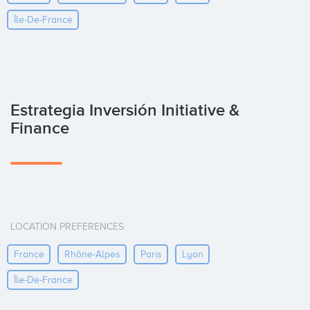
Île-De-France
Estrategia Inversión Initiative &
Finance
LOCATION PREFERENCES:
France
Rhône-Alpes
Paris
Lyon
Île-De-France