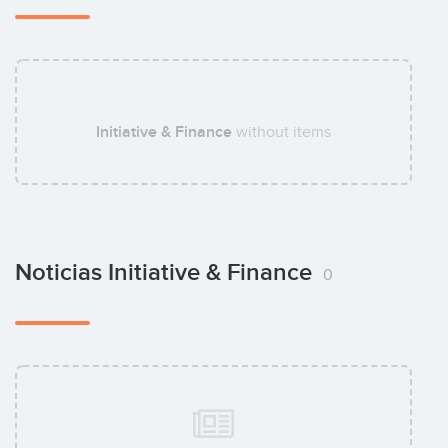
Sylvain Caillat
Initiative & Finance
without items
Quentin Ducouret
Noticias Initiative & Finance
0
Marc Dagousset
Philippe Dilasser