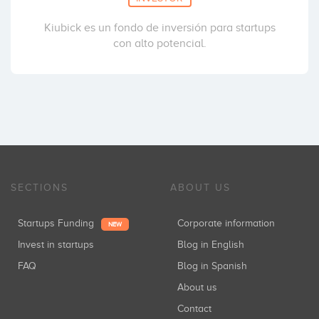
Kiubick es un fondo de inversión para startups
con alto potencial.
SECTIONS
ABOUT US
Startups Funding
Corporate information
NEW
Invest in startups
Blog in English
FAQ
Blog in Spanish
About us
Contact