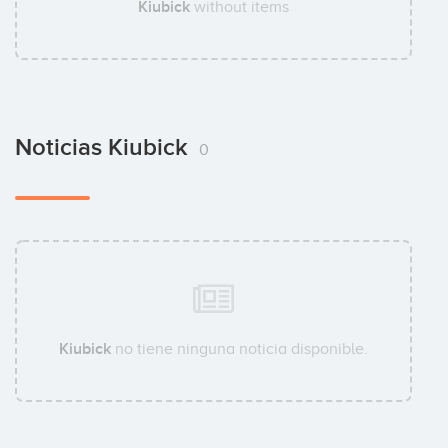
Kiubick
without items
Noticias Kiubick
0
Kiubick
no tiene ninguna noticia disponible.