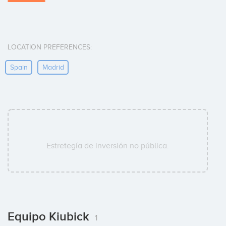
LOCATION PREFERENCES:
Spain
Madrid
Estretegía de inversión no pública.
Equipo Kiubick
1