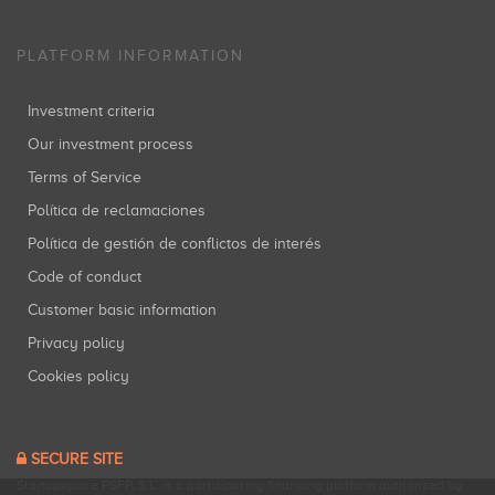
PLATFORM INFORMATION
Investment criteria
Our investment process
Terms of Service
Política de reclamaciones
Política de gestión de conflictos de interés
Code of conduct
Customer basic information
Privacy policy
Cookies policy
SECURE SITE
Startupxplore PSFP, S.L. is a participatory financing platform authorized by