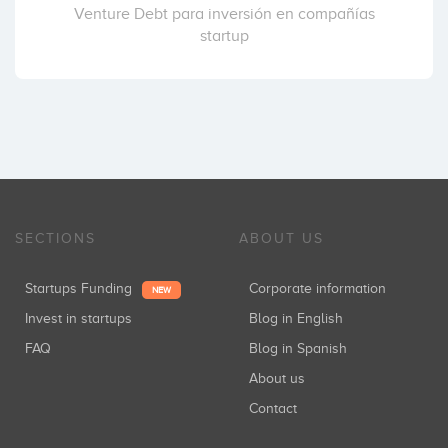
Venture Debt para inversión en compañías
startup
SECTIONS
ABOUT US
Startups Funding
Corporate information
NEW
Invest in startups
Blog in English
FAQ
Blog in Spanish
About us
Contact