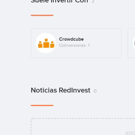
Suele Invertir Con
2
Crowdcube
Coinversiones: 1
Noticias RedInvest
0