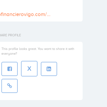
http://www.clubfinancierovigo.com/area_redinvest.asp
HARE PROFILE
This profile looks great. You want to share it with
everyone?
X