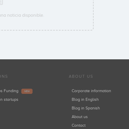
na noticia disponible.
ONS
ABOUT US
ups Funding
Corporate information
NEW
in startups
Blog in English
Blog in Spanish
About us
Contact