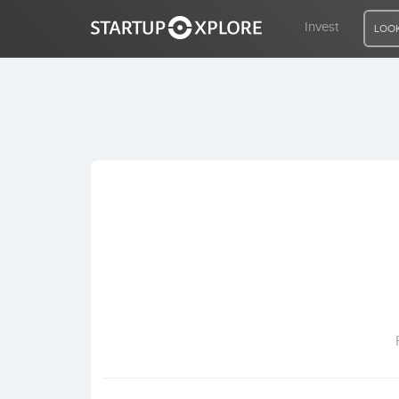
Invest
LOOK
LOOKING FOR FUNDING?
REGISTER
ACCESS
Home
Invest