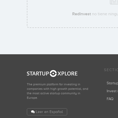
RedInvest
no tiene ningu
SECTI
Start
The premium platform for investing in
companies with high growth potential, and
Invest 
the most active startup community in
Europe.
FAQ
Leer en Español