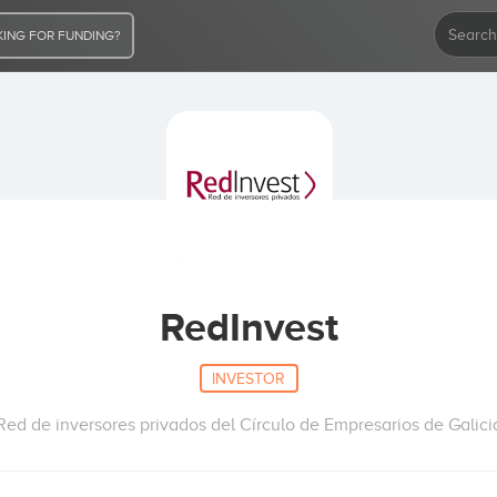
ING FOR FUNDING?
RedInvest
INVESTOR
Red de inversores privados del Círculo de Empresarios de Galici