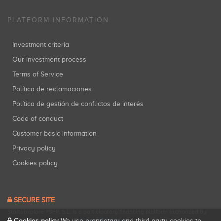
PLATFORM INFORMATION
Investment criteria
Our investment process
Terms of Service
Política de reclamaciones
Política de gestión de conflictos de interés
Code of conduct
Customer basic information
Privacy policy
Cookies policy
SECURE SITE
Startupxplore PSFP, S.L. is a participatory financing platform authorized by
Cookies policy
CNMV (Registration No. 18).
View official registry
.
We use proprietary and third-party cookies to