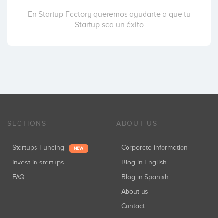
En Startup Factory queremos ayudarte a que tu
Startup sea un éxito
SECTIONS
ABOUT US
Startups Funding
Corporate information
NEW
Invest in startups
Blog in English
FAQ
Blog in Spanish
About us
Contact