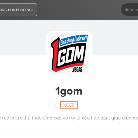
ING FOR FUNDING?
1gom
USER
 cá cược thể thao đỉnh cao với tỷ lệ kèo hấp dẫn, giao diện mư