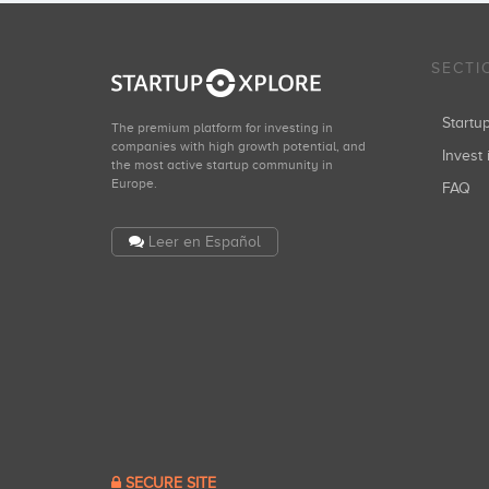
SECTI
Start
The premium platform for investing in
companies with high growth potential, and
Invest 
the most active startup community in
Europe.
FAQ
Leer en Español
SECURE SITE