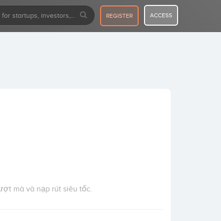
ACCESS
REGISTER
ợt mà và nạp rút siêu tốc.