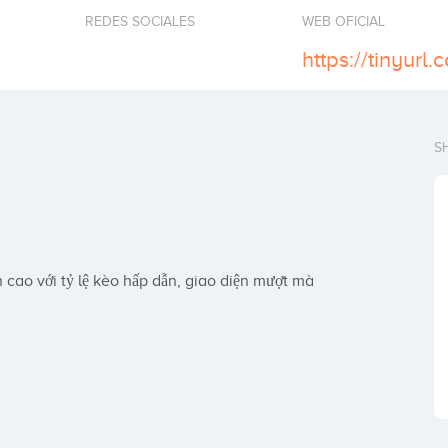
REDES SOCIALES
WEB OFICIAL
https://tinyurl
S