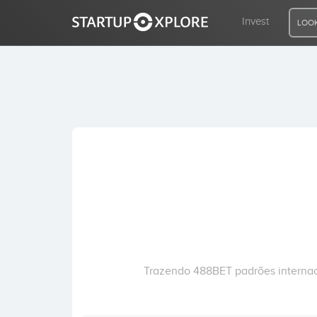
Invest
LOOK
LOOKING FOR FUNDING?
REGISTER
ACCESS
Home
Invest
Trazendo 488BET padrões internaci