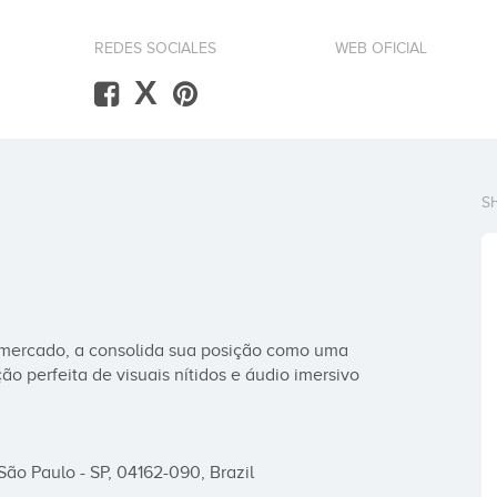
REDES SOCIALES
WEB OFICIAL
X
S
mercado, a consolida sua posição como uma 
o perfeita de visuais nítidos e áudio imersivo 
ão Paulo - SP, 04162-090, Brazil
