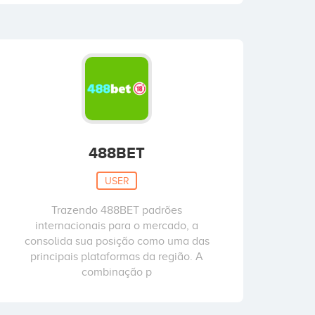
488BET
USER
Trazendo 488BET padrões
internacionais para o mercado, a
consolida sua posição como uma das
principais plataformas da região. A
combinação p