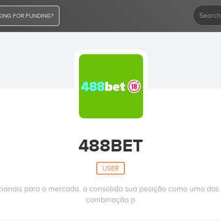
ING FOR FUNDING?
488BET
USER
onais para o mercado, a consolida sua posição como uma das p
combinação p