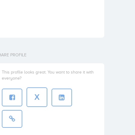
HARE PROFILE
This profile looks great. You want to share it with
everyone?
X