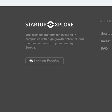
SECTI
Start
The premium platform for investing in
companies with high growth potential, and
Invest 
the most active startup community in
Europe.
FAQ
Leer en Español