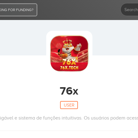
ING FOR FUNDING?
76x
USER
igável e sistema de funções intuitivas. Os usuários podem aces