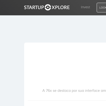
Invest
LOOK
LOOKING FOR FUNDING?
REGISTER
ACCESS
Home
Invest
A 76x se destaca por sua interface am