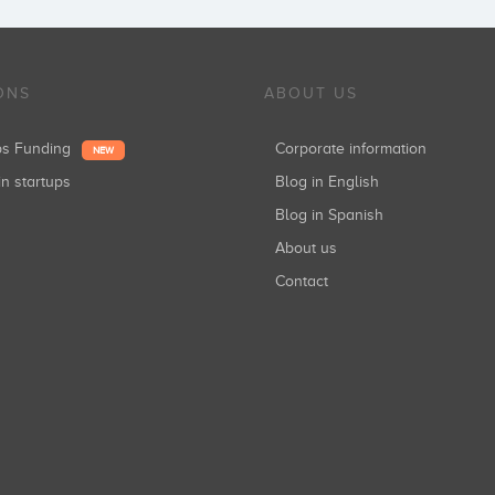
ONS
ABOUT US
ups Funding
Corporate information
NEW
in startups
Blog in English
Blog in Spanish
About us
Contact