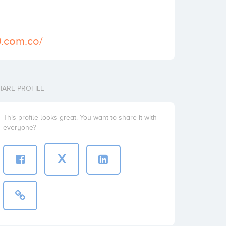
9.com.co/
HARE PROFILE
This profile looks great. You want to share it with
everyone?
X