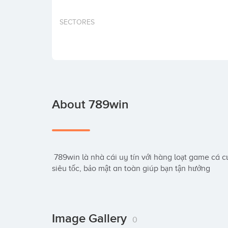
SECTORES
About 789win
 789win là nhà cái uy tín với hàng loạt game cá cược đặc sắc. Hỗ trợ khách hàng 24/7, giao dịch 
siêu tốc, bảo mật an toàn giúp bạn tận hưởng
Image Gallery
0