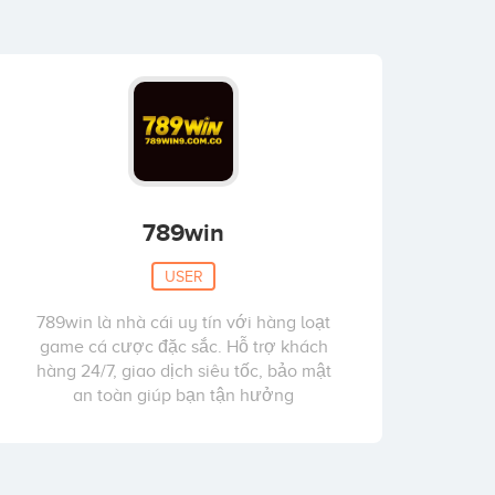
789win
USER
789win là nhà cái uy tín với hàng loạt
game cá cược đặc sắc. Hỗ trợ khách
hàng 24/7, giao dịch siêu tốc, bảo mật
an toàn giúp bạn tận hưởng