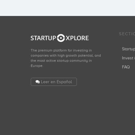
SECTI
Start
The premium platform for investing in
companies with high growth potential, and
Invest 
the most active startup community in
Europe.
FAQ
Leer en Español