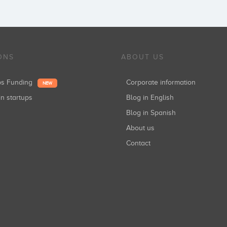
ONS
ABOUT US
ups Funding
Corporate information
NEW
in startups
Blog in English
Blog in Spanish
About us
Contact