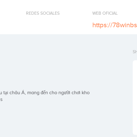
REDES SOCIALES
WEB OFICIAL
https://78winb
S
 s