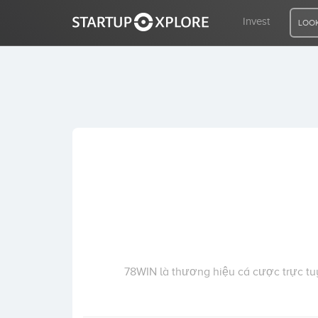
Invest
LOOK
LOOKING FOR FUNDING?
REGISTER
ACCESS
Home
Invest
78WIN là thương hiệu cá cược trực tu