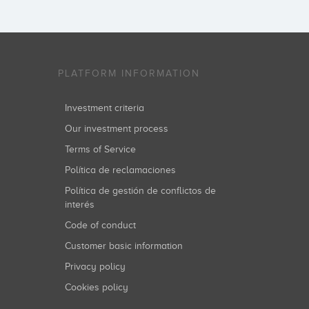
PLATFORM INFORMATION
Investment criteria
Our investment process
Terms of Service
Política de reclamaciones
Política de gestión de conflictos de
interés
Code of conduct
Customer basic information
Privacy policy
Cookies policy