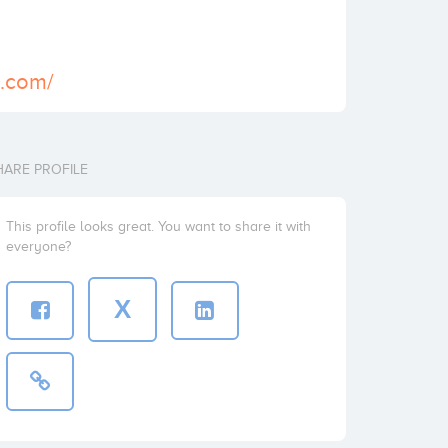
s.com/
HARE PROFILE
This profile looks great. You want to share it with
everyone?
X