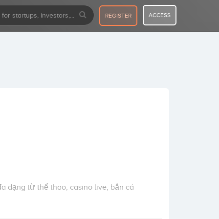
ACCESS
REGISTER
dạng từ thể thao, casino live, bắn cá