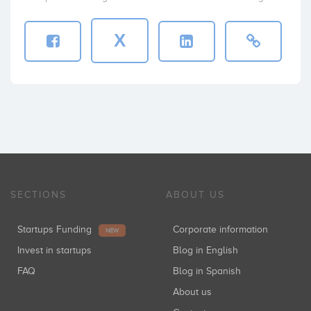
X
SECTIONS
ABOUT US
Startups Funding
Corporate information
NEW
Invest in startups
Blog in English
FAQ
Blog in Spanish
About us