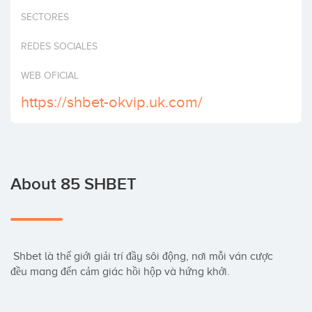
Invest
SECTORES
REDES SOCIALES
WEB OFICIAL
https://shbet-okvip.uk.com/
About 85 SHBET
 Shbet là thế giới giải trí đầy sôi động, nơi mỗi ván cược 
đều mang đến cảm giác hồi hộp và hứng khởi.