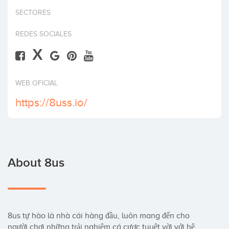
Invest
SECTORES
REDES SOCIALES
X
WEB OFICIAL
https://8uss.io/
About 8us
8us tự hào là nhà cái hàng đầu, luôn mang đến cho 
người chơi những trải nghiệm cá cược tuyệt vời với hệ 