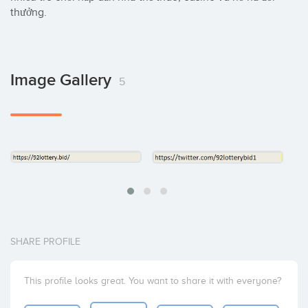
thưởng.
Image Gallery
5
SHARE PROFILE
This profile looks great. You want to share it with everyone?