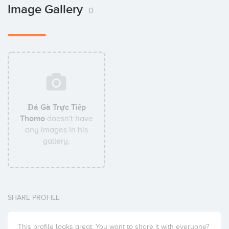
Image Gallery
0
Đá Gà Trực Tiếp
Thomo
doesn't have
any images in his
gallery.
SHARE PROFILE
This profile looks great. You want to share it with everyone?