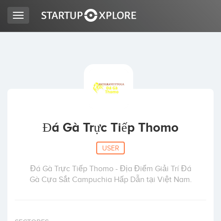
Toggle
navigation
LOOKING FOR FUNDING?
REGISTER
ACCESS
Đá Gà Trực Tiếp Thomo
USER
Đá Gà Trực Tiếp Thomo - Địa Điểm Giải Trí Đá
Gà Cựa Sắt Campuchia Hấp Dẫn tại Việt Nam.
Home