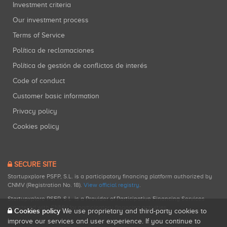
Investment criteria
Our investment process
Terms of Service
Política de reclamaciones
Política de gestión de conflictos de interés
Code of conduct
Customer basic information
Privacy policy
Cookies policy
SECURE SITE
Startupxplore PSFP, S.L. is a participatory financing platform authorized by
CNMV (Registration No. 18).
View official registry
.
Startupxplore PSFP, S.L. is a Provider of Participative Financing Services
registered with CNMV for participatory financing activities.
Cookies policy
We use proprietary and third-party cookies to
improve our services and user experience. If you continue to