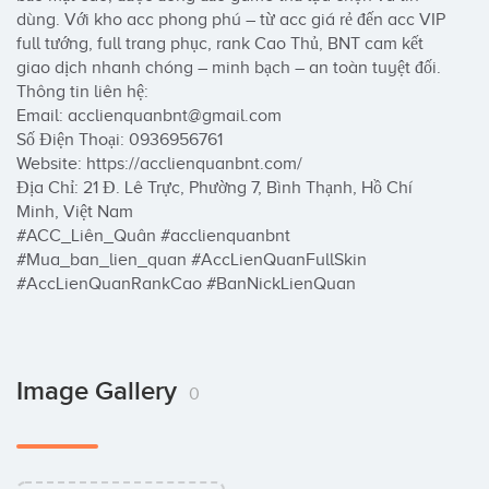
dùng. Với kho acc phong phú – từ acc giá rẻ đến acc VIP 
full tướng, full trang phục, rank Cao Thủ, BNT cam kết 
giao dịch nhanh chóng – minh bạch – an toàn tuyệt đối.

Thông tin liên hệ: 

Email: acclienquanbnt@gmail.com

Số Điện Thoại: 0936956761

Website: https://acclienquanbnt.com/

Địa Chỉ: 21 Đ. Lê Trực, Phường 7, Bình Thạnh, Hồ Chí 
Minh, Việt Nam

#ACC_Liên_Quân #acclienquanbnt 
#Mua_ban_lien_quan #AccLienQuanFullSkin 
#AccLienQuanRankCao #BanNickLienQuan
Image Gallery
0