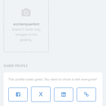
acclienquanbnt
doesn't have any
images in his
gallery.
SHARE PROFILE
This profile looks great. You want to share it with everyone?
X