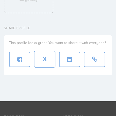
SHARE PROFILE
This profile looks great. You want to share it with everyone?
X