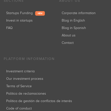
SECTIONS
ABOUT US
Startups Funding
Corporate information
NEW
Invest in startups
Blog in English
FAQ
Blog in Spanish
About us
Contact
PLATFORM INFORMATION
Investment criteria
Our investment process
Terms of Service
Política de reclamaciones
Política de gestión de conflictos de interés
Code of conduct