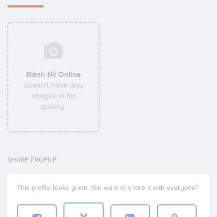
Đánh Đề Online
doesn't have any
images in his
gallery.
SHARE PROFILE
This profile looks great. You want to share it with everyone?