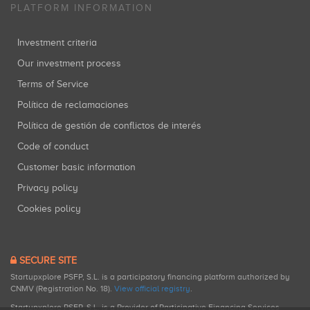
PLATFORM INFORMATION
Investment criteria
Our investment process
Terms of Service
Política de reclamaciones
Política de gestión de conflictos de interés
Code of conduct
Customer basic information
Privacy policy
Cookies policy
SECURE SITE
Startupxplore PSFP, S.L. is a participatory financing platform authorized by
CNMV (Registration No. 18).
View official registry
.
Startupxplore PSFP, S.L. is a Provider of Participative Financing Services