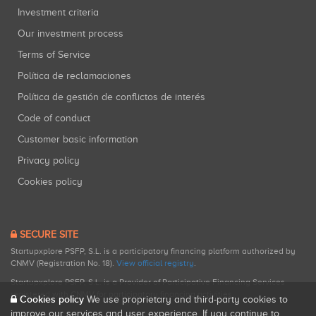
Investment criteria
Our investment process
Terms of Service
Política de reclamaciones
Política de gestión de conflictos de interés
Code of conduct
Customer basic information
Privacy policy
Cookies policy
SECURE SITE
Startupxplore PSFP, S.L. is a participatory financing platform authorized by
CNMV (Registration No. 18).
View official registry
.
Startupxplore PSFP, S.L. is a Provider of Participative Financing Services
registered with CNMV for participatory financing activities.
Cookies policy
We use proprietary and third-party cookies to
improve our services and user experience. If you continue to