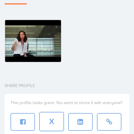
SHARE PROFILE
This profile looks great. You want to share it with everyone?
X