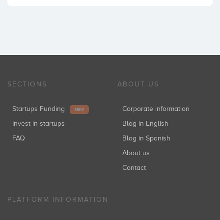
SECTIONS
ABOUT US
Startups Funding
Corporate information
NEW
Invest in startups
Blog in English
FAQ
Blog in Spanish
About us
Contact
PLATFORM INFORMATION