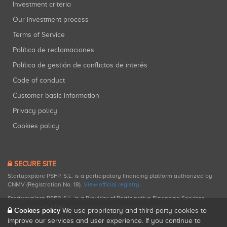
Investment criteria
Our investment process
Terms of Service
Política de reclamaciones
Política de gestión de conflictos de interés
Code of conduct
Customer basic information
Privacy policy
Cookies policy
SECURE SITE
Startupxplore PSFP, S.L. is a participatory financing platform authorized by
CNMV (Registration No. 18).
View official registry
.
Startupxplore PSFP, S.L. is a Provider of Participative Financing Services
registered with CNMV for participatory financing activities.
Cookies policy
We use proprietary and third-party cookies to
improve our services and user experience. If you continue to