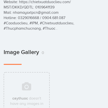
Website: https://chietxuatduoclieu.com/

MST/DKKD/QDTL: 0109641139

Mail: nhamaysxtpcn@gmail.com 

Hotline: 0329016668 / 0904.681.087

#Caoduoclieu, #IPM, #Chietxuatduoclieu, 
#Thucphamchucnang, #Thuoc .
Image Gallery
0
caythuoc
doesn't
have any images in