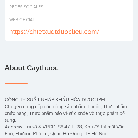
Invest
REDES SOCIALES
WEB OFICIAL
https://chietxuatduoclieu.com/
About Caythuoc
CÔNG TY XUẤT NHẬP KHẨU HÓA DƯỢC IPM

Chuyên cung cấp các dòng sản phẩm: Thuốc, Thực phẩm 
chức năng, Thực phẩm bảo vệ sức khỏe và thực phẩm bổ 
sung. 

Address: Trụ sở & VPGD: Số 47 TT28, Khu đô thị mới Văn 
Phú, Phường Phú La, Quận Hà Đông, TP Hà Nội
