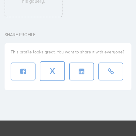
his gallery.
SHARE PROFILE
This profile looks great. You want to share it with everyone?
X