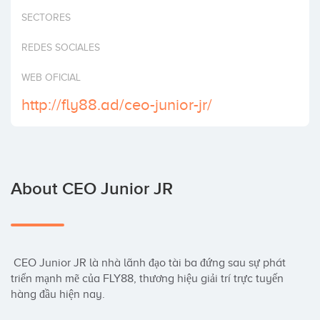
Invest
SECTORES
REDES SOCIALES
WEB OFICIAL
http://fly88.ad/ceo-junior-jr/
About CEO Junior JR
 CEO Junior JR là nhà lãnh đạo tài ba đứng sau sự phát 
triển mạnh mẽ của FLY88, thương hiệu giải trí trực tuyến 
hàng đầu hiện nay.