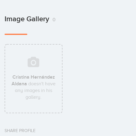
Image Gallery
0
Cristina Hernández
Aldana
doesn't have
any images in his
gallery.
SHARE PROFILE