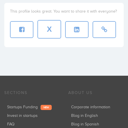
This profile looks great. You want to share it with everyone?
X
SECTIONS
ABOUT US
Startups Funding
Corporate information
NEW
Invest in startups
Blog in English
FAQ
Blog in Spanish