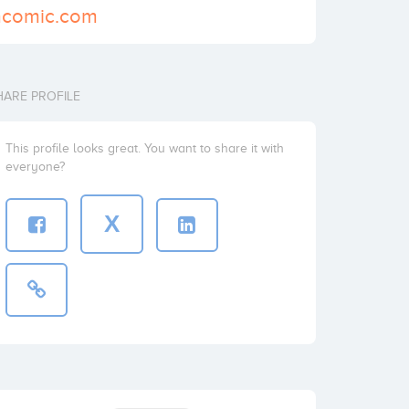
amcomic.com
HARE PROFILE
This profile looks great. You want to share it with
everyone?
X