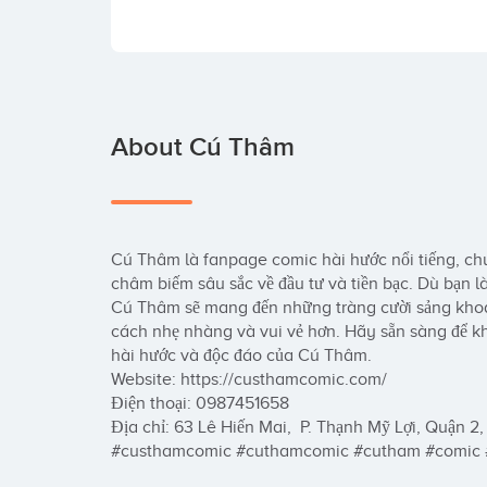
About Cú Thâm
Cú Thâm là fanpage comic hài hước nổi tiếng, chu
châm biếm sâu sắc về đầu tư và tiền bạc. Dù bạn l
Cú Thâm sẽ mang đến những tràng cười sảng khoái 
cách nhẹ nhàng và vui vẻ hơn. Hãy sẵn sàng để kh
hài hước và độc đáo của Cú Thâm.

Website: https://custhamcomic.com/

Điện thoại: 0987451658

Địa chỉ: 63 Lê Hiến Mai,  P. Thạnh Mỹ Lợi, Quận 2,
#custhamcomic #cuthamcomic #cutham #comic