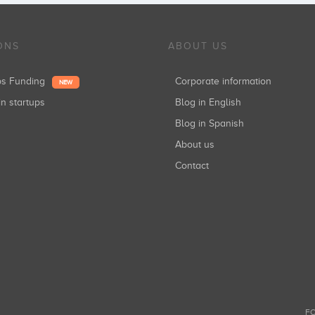
ONS
ABOUT US
ups Funding
Corporate information
NEW
in startups
Blog in English
Blog in Spanish
About us
Contact
FO