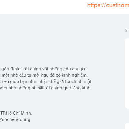
https://custh
S
yên "khịa" tài chính với những câu chuyện 
à một nhà đầu tư mới hay đã có kinh nghiệm, 
và giúp bạn nhìn nhận thế giới tài chính một 
ám phá những bí mật tài chính qua lăng kính 
 TP.Hồ Chí Minh.

 #meme #funny