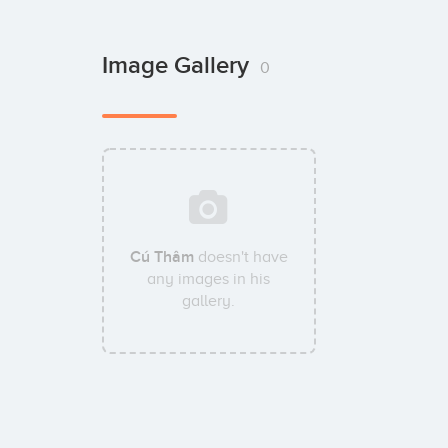
Image Gallery
0
Cú Thâm
doesn't have
any images in his
gallery.