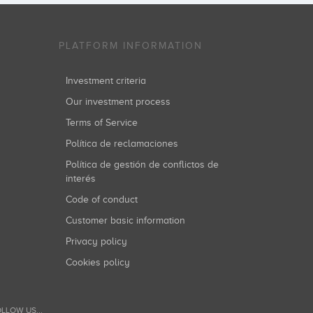
PLATFORM INFORMATION
Investment criteria
Our investment process
Terms of Service
Política de reclamaciones
Política de gestión de conflictos de
interés
Code of conduct
Customer basic information
Privacy policy
Cookies policy
LLOW US...