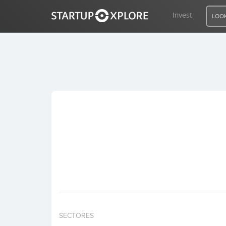
Invest
LOOK
LOOKING FOR FUNDING?
REGISTER
ACCESS
Home
Invest
SECTORES