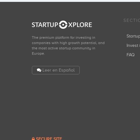
SECTI
Start
The premium platform for investing in
companies with high growth potential, and
Invest 
the most active startup community in
Europe.
FAQ
Leer en Español
SECURE SITE