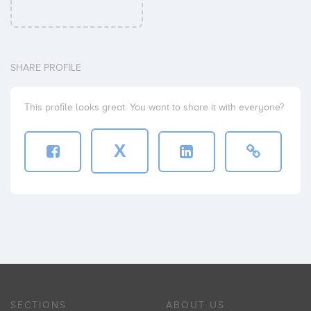
SHARE PROFILE
This profile looks great. You want to share it with everyone?
X
SECTIONS
ABOUT US