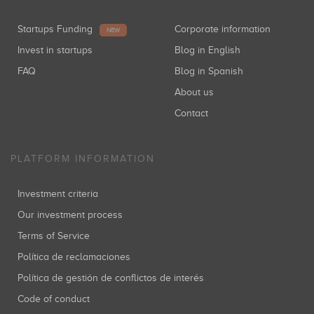
Startups Funding
Corporate information
NEW
Invest in startups
Blog in English
FAQ
Blog in Spanish
About us
Contact
PLATFORM INFORMATION
Investment criteria
Our investment process
Terms of Service
Política de reclamaciones
Política de gestión de conflictos de interés
Code of conduct