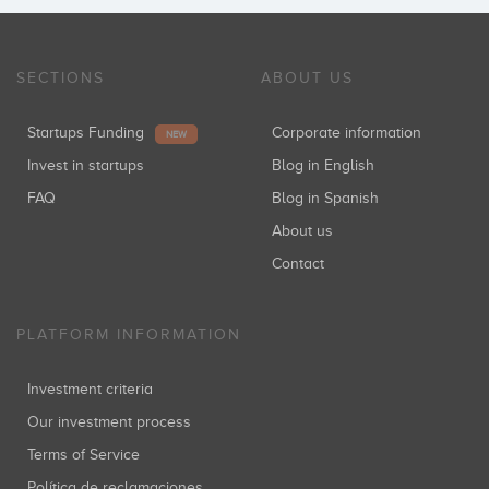
SECTIONS
ABOUT US
Startups Funding
Corporate information
NEW
Invest in startups
Blog in English
FAQ
Blog in Spanish
About us
Contact
PLATFORM INFORMATION
Investment criteria
Our investment process
Terms of Service
Política de reclamaciones