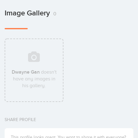
Image Gallery
0
Dwayne Gan
doesn't
have any images in
his gallery.
SHARE PROFILE
This profile looks great. You want to share it with everyone?