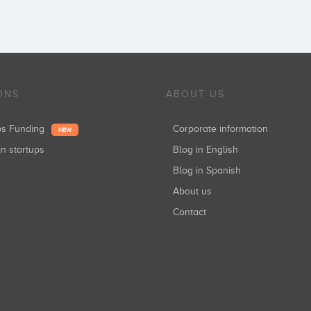
ONS
ABOUT US
ups Funding
Corporate information
NEW
in startups
Blog in English
Blog in Spanish
About us
Contact