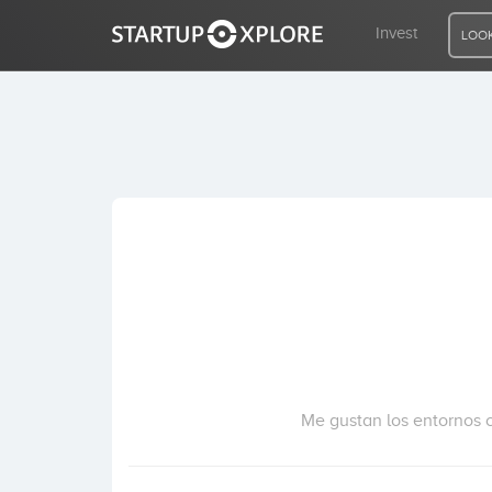
Invest
LOOK
LOOKING FOR FUNDING?
REGISTER
ACCESS
Home
Invest
Me gustan los entornos c