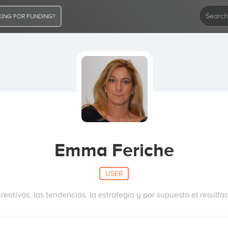
ING FOR FUNDING?
Emma Feriche
USER
reativos, las tendencias, la estrategia y por supuesto el res