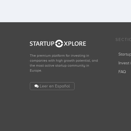
SECTI
Start
The premium platform for investing in
companies with high growth potential, and
Invest 
the most active startup community in
Europe.
FAQ
Leer en Español