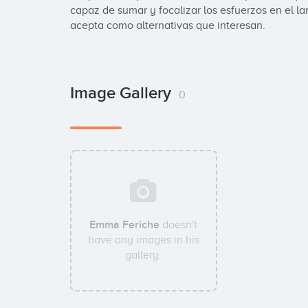
capaz de sumar y focalizar los esfuerzos en el l
acepta como alternativas que interesan.
Image Gallery
0
Emma Feriche
doesn't
have any images in his
gallery.