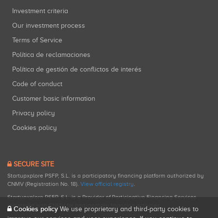
Investment criteria
Our investment process
Terms of Service
Política de reclamaciones
Política de gestión de conflictos de interés
Code of conduct
Customer basic information
Privacy policy
Cookies policy
SECURE SITE
Startupxplore PSFP, S.L. is a participatory financing platform authorized by
CNMV (Registration No. 18).
View official registry
.
Startupxplore PSFP, S.L. is a Provider of Participative Financing Services
registered with CNMV for participatory financing activities.
Cookies policy
We use proprietary and third-party cookies to