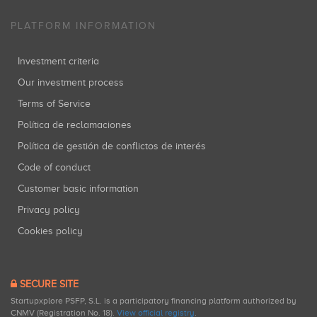
PLATFORM INFORMATION
Investment criteria
Our investment process
Terms of Service
Política de reclamaciones
Política de gestión de conflictos de interés
Code of conduct
Customer basic information
Privacy policy
Cookies policy
SECURE SITE
Startupxplore PSFP, S.L. is a participatory financing platform authorized by
CNMV (Registration No. 18).
View official registry
.