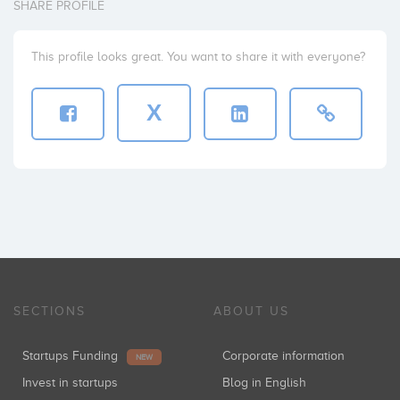
SHARE PROFILE
This profile looks great. You want to share it with everyone?
X
SECTIONS
ABOUT US
Startups Funding
Corporate information
NEW
Invest in startups
Blog in English