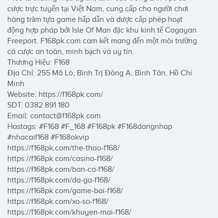
cược trực tuyến tại Việt Nam, cung cấp cho người chơi 
hàng trăm tựa game hấp dẫn và dược cấp phép hoạt 
động hợp pháp bởi Isle Of Man đặc khu kinh tế Cagayan 
Freeport. F168pk.com cam kết mang đến một môi trường 
cá cược an toàn, minh bạch và uy tín.

Thương Hiệu: F168

Địa Chỉ: 255 Mã Lò, Bình Trị Đông A, Bình Tân, Hồ Chí 
Minh

Website: https://f168pk.com/ 

SDT: 0382 891 180

Email: contact@f168pk.com

Hastags: #F168 #F_168 #F168pk #F168dangnhap 
#nhacaif168 #F168okvip

https://f168pk.com/the-thao-f168/ 

https://f168pk.com/casino-f168/ 

https://f168pk.com/ban-ca-f168/ 

https://f168pk.com/da-ga-f168/ 

https://f168pk.com/game-bai-f168/ 

https://f168pk.com/xo-so-f168/ 

https://f168pk.com/khuyen-mai-f168/ 
