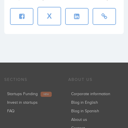
X
SECTIONS
ABOUT US
Startups Funding
Corporate information
NEW
Invest in startups
Blog in English
FAQ
Blog in Spanish
About us