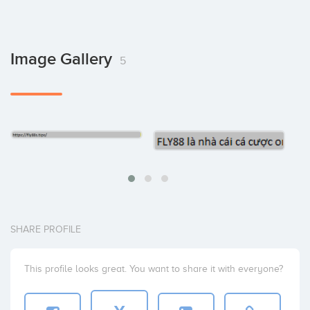
Image Gallery
5
SHARE PROFILE
This profile looks great. You want to share it with everyone?