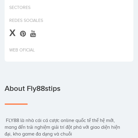
Invest
SECTORES
REDES SOCIALES
X
WEB OFICIAL
About Fly88stips
 FLY88 là nhà cái cá cược online quốc tế thế hệ mới, 
mang đến trải nghiệm giải trí đột phá với giao diện hiện 
đại, kho game đa dạng và chuỗi