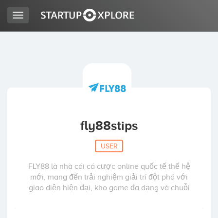
Toggle
navigation
LOOKING FOR FUNDING?
REGISTER
ACCESS
fly88stips
USER
FLY88 là nhà cái cá cược online quốc tế thế hệ
mới, mang đến trải nghiệm giải trí đột phá với
giao diện hiện đại, kho game đa dạng và chuỗi
Home