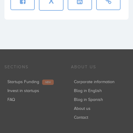
X
SECTIONS
ABOUT US
Startups Funding
Corporate information
NEW
Invest in startups
Blog in English
FAQ
Blog in Spanish
About us
Contact