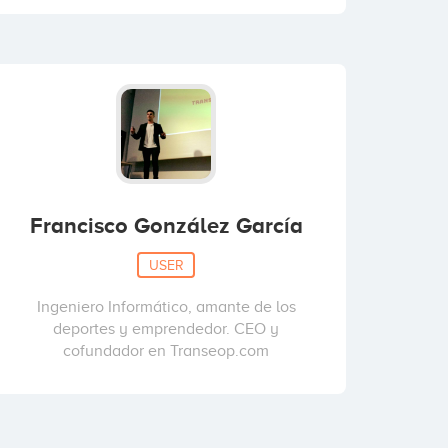
Francisco González García
USER
Ingeniero Informático, amante de los
deportes y emprendedor. CEO y
cofundador en Transeop.com