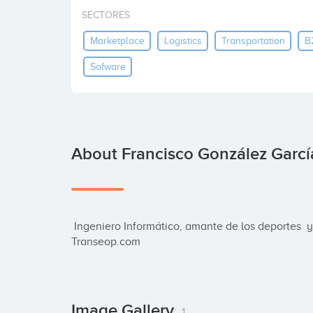
SECTORES
Marketplace
Logistics
Transportation
B
Sofware
About Francisco González Garcí
 Ingeniero Informático, amante de los deportes  y emprendedor.  CEO  y cofundador en 
Transeop.com
Image Gallery
1