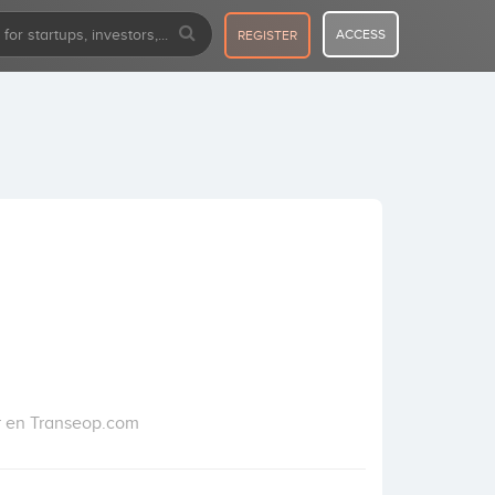
ACCESS
REGISTER
r en Transeop.com