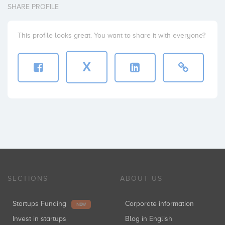
SHARE PROFILE
This profile looks great. You want to share it with everyone?
X
SECTIONS
ABOUT US
Startups Funding
Corporate information
NEW
Invest in startups
Blog in English