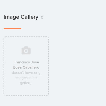
Image Gallery
0
Francisco José
Egea Caballero
doesn't have any
images in his
gallery.