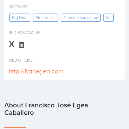
Invest
SECTORES
Big Data
Electronics
Telecommunication
IoT
REDES SOCIALES
X
WEB OFICIAL
http://franegea.com
About Francisco José Egea
Caballero