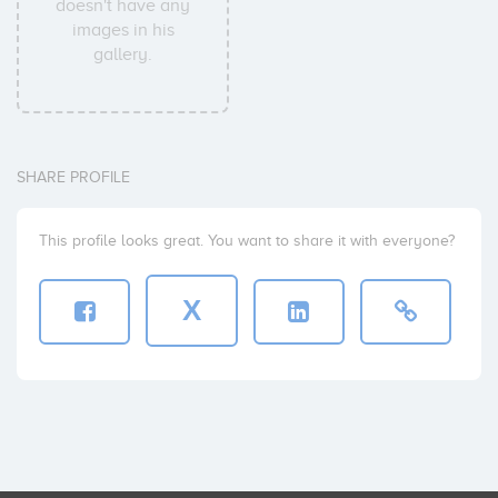
doesn't have any
images in his
gallery.
SHARE PROFILE
This profile looks great. You want to share it with everyone?
X