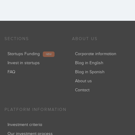
SECTIONS
ABOUT US
Startups Funding
Corporate information
NEW
Invest in startups
Blog in English
FAQ
Blog in Spanish
About us
Contact
PLATFORM INFORMATION
Investment criteria
Our investment process