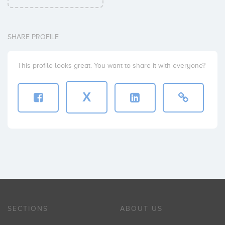
SHARE PROFILE
This profile looks great. You want to share it with everyone?
X
SECTIONS
ABOUT US