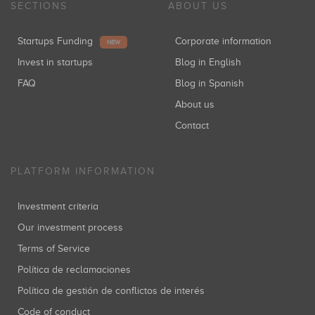
SECTIONS
ABOUT US
Startups Funding
Corporate information
NEW
Invest in startups
Blog in English
FAQ
Blog in Spanish
About us
Contact
PLATFORM INFORMATION
Investment criteria
Our investment process
Terms of Service
Política de reclamaciones
Política de gestión de conflictos de interés
Code of conduct