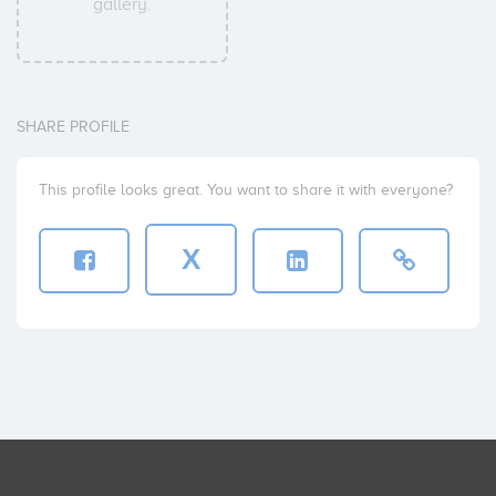
gallery.
SHARE PROFILE
This profile looks great. You want to share it with everyone?
X