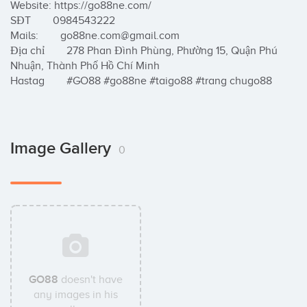
Website: https://go88ne.com/

SĐT        0984543222

Mails:        go88ne.com@gmail.com

Địa chỉ        278 Phan Đình Phùng, Phường 15, Quận Phú 
Nhuận, Thành Phố Hồ Chí Minh

Hastag        #GO88 #go88ne #taigo88 #trang chugo88
Image Gallery
0
GO88
doesn't have
any images in his