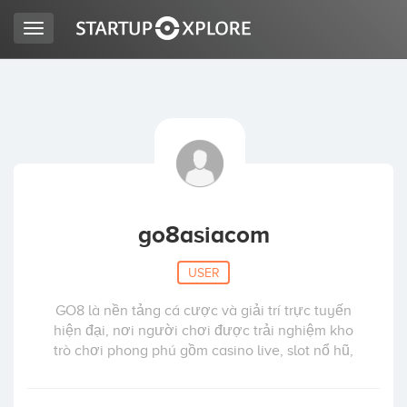
Toggle
navigation
LOOKING FOR FUNDING?
REGISTER
ACCESS
go8asiacom
USER
GO8 là nền tảng cá cược và giải trí trực tuyến
hiện đại, nơi người chơi được trải nghiệm kho
trò chơi phong phú gồm casino live, slot nổ hũ,
Home