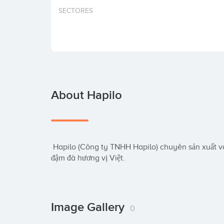
SECTORES
About Hapilo
 Hapilo (Công ty TNHH Hapilo) chuyên sản xuất và phân phối cà phê đóng gói chất lượng cao, 
đậm đà hương vị Việt.
Image Gallery
0