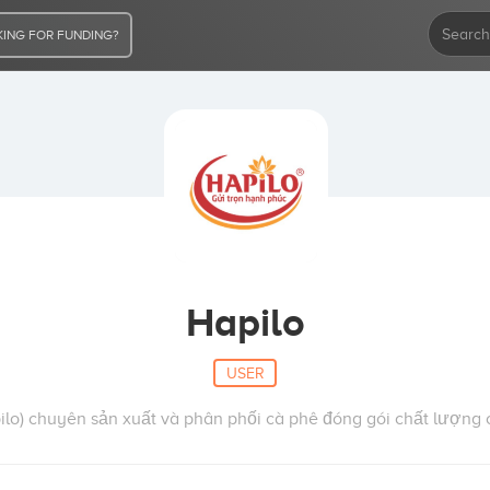
ING FOR FUNDING?
Hapilo
USER
lo) chuyên sản xuất và phân phối cà phê đóng gói chất lượng 