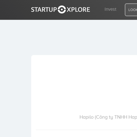
Invest
LOOK
LOOKING FOR FUNDING?
REGISTER
ACCESS
Home
Invest
Hapilo (Công ty TNHH Hapi