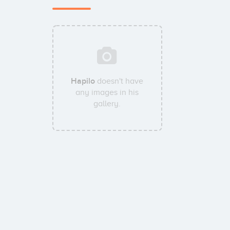
Hapilo
doesn't have
any images in his
gallery.