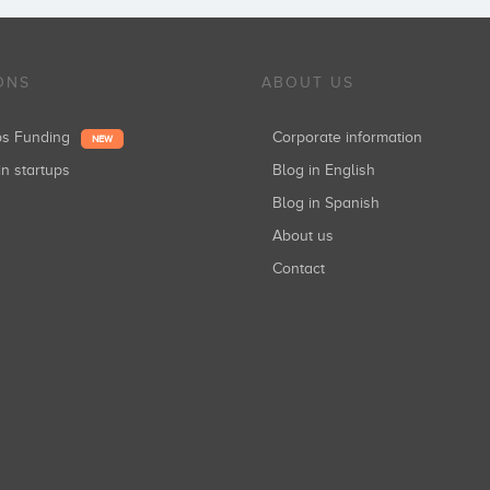
ONS
ABOUT US
ups Funding
Corporate information
NEW
in startups
Blog in English
Blog in Spanish
About us
Contact