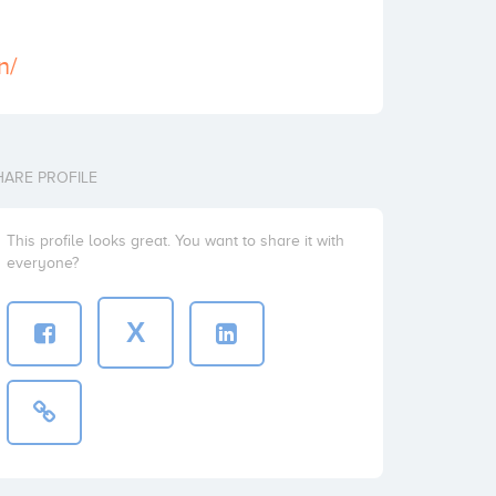
n/
HARE PROFILE
This profile looks great. You want to share it with
everyone?
X