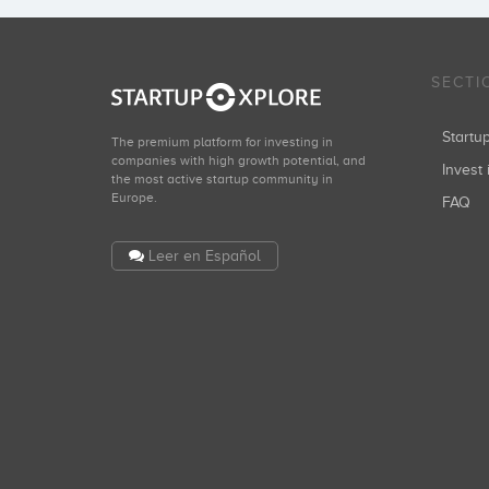
SECTI
Start
The premium platform for investing in
companies with high growth potential, and
Invest 
the most active startup community in
Europe.
FAQ
Leer en Español