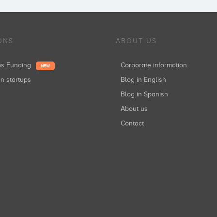
ONS
ABOUT US
ups Funding
Corporate information
NEW
in startups
Blog in English
Blog in Spanish
About us
Contact