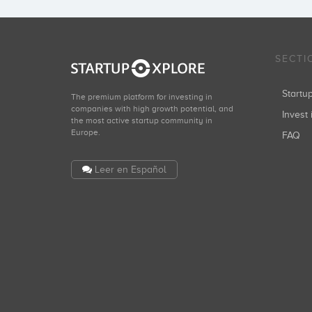
SECTI
Start
The premium platform for investing in
companies with high growth potential, and
Invest 
the most active startup community in
Europe.
FAQ
Leer en Español