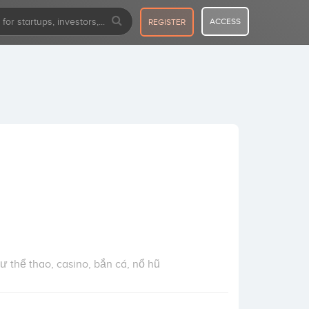
ACCESS
REGISTER
 thể thao, casino, bắn cá, nổ hũ