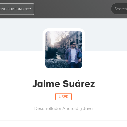
ING FOR FUNDING?
Jaime Suárez
USER
Desarrollador Android y Java