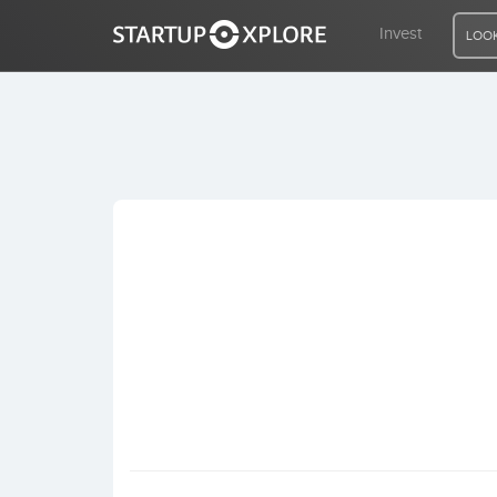
Invest
LOOK
LOOKING FOR FUNDING?
REGISTER
ACCESS
Home
Invest