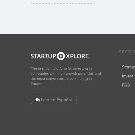
SECTI
Start
The premium platform for investing in
companies with high growth potential, and
Invest 
the most active startup community in
Europe.
FAQ
Leer en Español