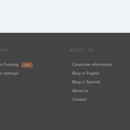
ONS
ABOUT US
ups Funding
Corporate information
NEW
in startups
Blog in English
Blog in Spanish
About us
Contact