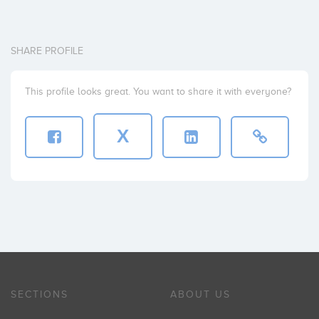
SHARE PROFILE
This profile looks great. You want to share it with everyone?
X
SECTIONS
ABOUT US