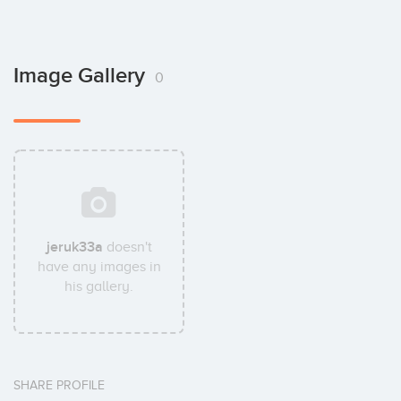
Image Gallery
0
jeruk33a
doesn't
have any images in
his gallery.
SHARE PROFILE