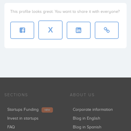
This profile looks great. You want to share it with everyone?
X
SECTIONS
ABOUT US
Startups Funding
Corporate information
NEW
Invest in startups
Blog in English
FAQ
Blog in Spanish