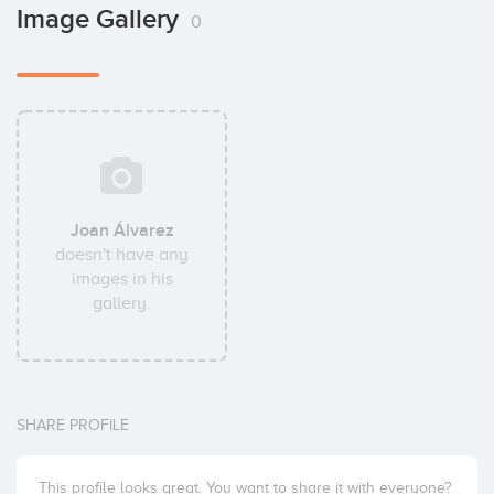
Image Gallery
0
Joan Álvarez
doesn't have any
images in his
gallery.
SHARE PROFILE
This profile looks great. You want to share it with everyone?