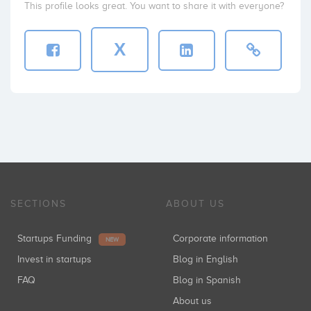
This profile looks great. You want to share it with everyone?
X
SECTIONS
ABOUT US
Startups Funding
Corporate information
NEW
Invest in startups
Blog in English
FAQ
Blog in Spanish
About us