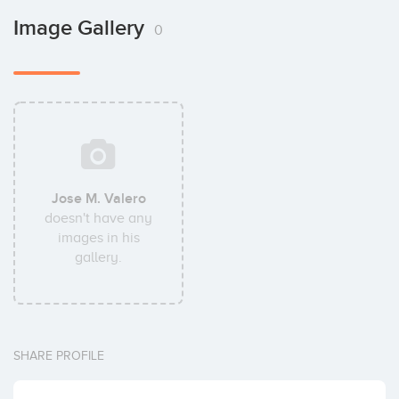
Image Gallery
0
Jose M. Valero
doesn't have any
images in his
gallery.
SHARE PROFILE