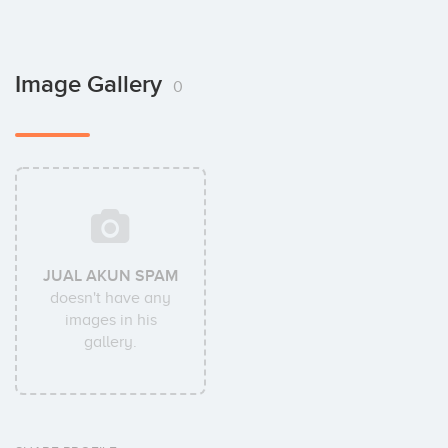
Image Gallery
0
JUAL AKUN SPAM
doesn't have any
images in his
gallery.