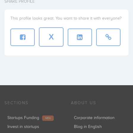
SHARE PROFILE
This profile looks great. You want to share it with everyone?
X
SECTIONS
ABOUT US
Startups Funding
Corporate information
NEW
Invest in startups
Blog in English