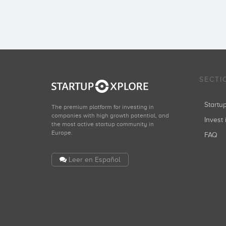
SECTI
Start
The premium platform for investing in
companies with high growth potential, and
Invest 
the most active startup community in
Europe.
FAQ
Leer en Español