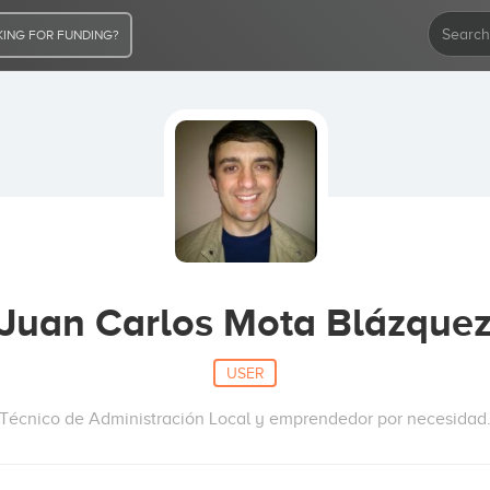
ING FOR FUNDING?
Juan Carlos Mota Blázque
USER
Técnico de Administración Local y emprendedor por necesidad