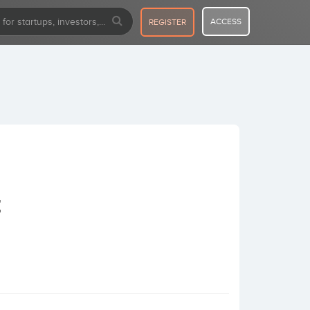
ACCESS
REGISTER
z
.