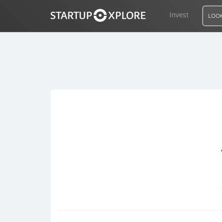
Invest
LOOK
LOOKING FOR FUNDING?
REGISTER
ACCESS
Home
Invest