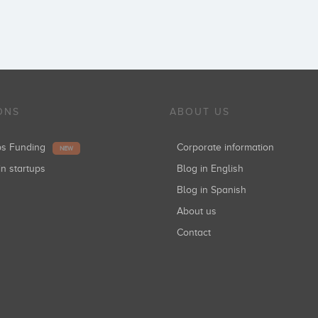
ONS
ABOUT US
ups Funding
Corporate information
NEW
in startups
Blog in English
Blog in Spanish
About us
Contact