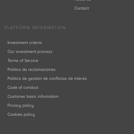
Contact
PLATFORM INFORMATION
Investment criteria
Our investment process
Terms of Service
Política de reclamaciones
Política de gestión de conflictos de interés
Code of conduct
Customer basic information
Privacy policy
Cookies policy